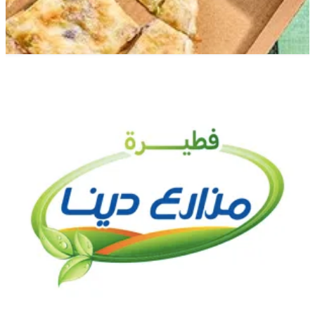
Dina Farms Tour
Dina Farms Tour
01090107369
تواصل مع الفرع